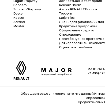
Logan Stepway
Записаться на тест-драйв
Sandero
Renault Credit
Sandero Stepway
Акции RENAULT Finance
Duster
Trade-in
Kaptur
Major Plus
Arkana
Лизинг для физических лиц
Master
Кредитные программы
Оформление кредита
Страхование
Новая бонусная программа
Для корпоративных клиент
Оценка автомобиля
MAJOR RE
+7 (495) 025
RENAULT
Обращаем ваше внимание на то, что данный Интерн
определяем
Продажа новых R