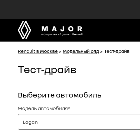
MAJOR
MAJOR
официальный дилер Renault
официальный дилер Renault
Renault в Москве
Модельный ряд
Тест-драйв
Тест-драйв
Выберите автомобиль
Модель автомобиля
*
Logan