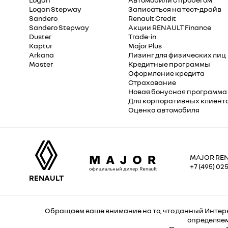
Logan Stepway
Записаться на тест-драйв
Sandero
Renault Credit
Sandero Stepway
Акции RENAULT Finance
Duster
Trade-in
Kaptur
Major Plus
Arkana
Лизинг для физических лиц
Master
Кредитные программы
Оформление кредита
Страхование
Новая бонусная программа
Для корпоративных клиент
Оценка автомобиля
MAJOR RE
+7 (495) 025
RENAULT
Обращаем ваше внимание на то, что данный Интерн
определяем