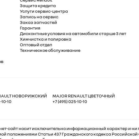
Защита кредита
Услуги сервис-центра
Запись на сервис
Заказ запчастей
Гарантия
Дисконтные условия на автомобили старше 3 лет
Химчистка и полировка
Оптовый отдел
Техническое обслуживание
ов
NAULT НОВОРИЖСКИЙ
MAJOR RENAULT ЦВЕТОЧНЫЙ
-10-10
+7 (495) 025-10-10
ет-сайт носит исключительно информационный характер и ни п
ой положениями Статьи 437 Гражданского кодекса Российской