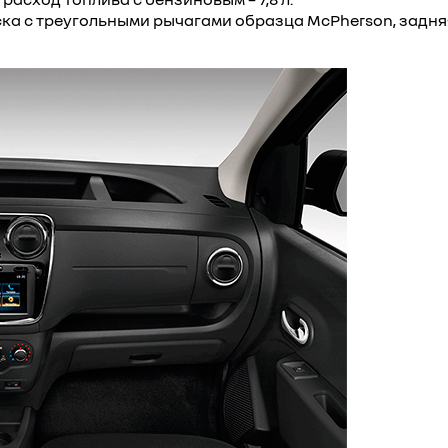
ска с треугольными рычагами образца McPherson, задн