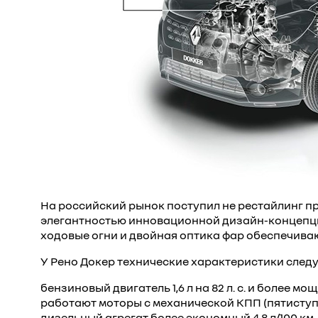
На российский рынок поступил не рестайлинг п
элегантностью инновационной дизайн-концепци
ходовые огни и двойная оптика фар обеспечива
У Рено Докер технические характеристики след
бензиновый двигатель 1,6 л на 82 л. с. и более м
работают моторы с механической КПП (пятиступ
дизельный агрегат более экономный 4,8 л/100 км.,