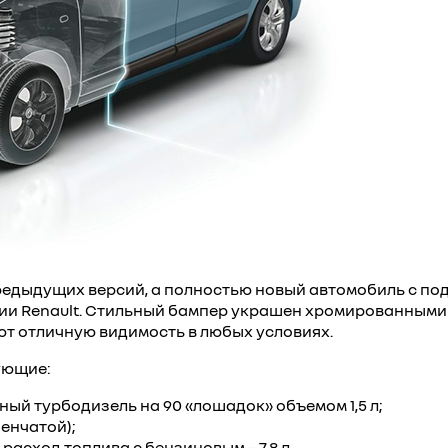
редыдущих версий, а полностью новый автомобиль с по
и Renault. Стильный бампер украшен хромированными
ют отличную видимость в любых условиях.
ующие:
ощный турбодизель на 90 «лошадок» объемом 1,5 л;
енчатой);
 расход топлива с бензиновым – 7,8 л.