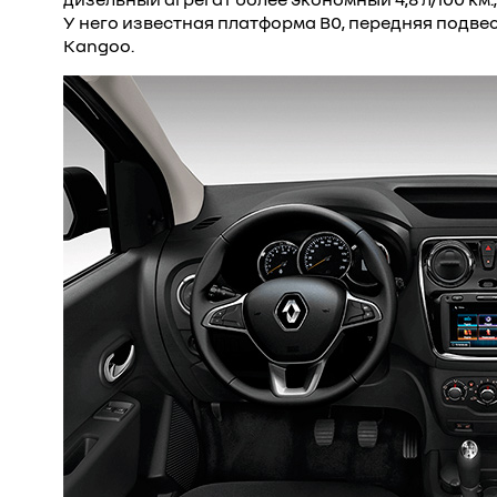
У него известная платформа B0, передняя подве
Kangoo.