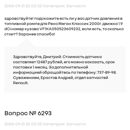
2006-09-21 20:00:00 Категория: Запчасти
здравствуйте! подскажите есть ли у вас датчик давления в
топливной рампе для Рено Меган Классик 2000г. движка 1.9
dCi номер кузова VF1KA050523609232, если есть, то сколько
стоит? Заранее спасибо!
Здравствуйте, Дмитрий. Стоимость датчика
составляет 12487 рублей, его можно заказать, срок
поставки 1 месяц. За дополнительной
информацией обращайтесь по телефону: 737-89-98.
Суважением, Ерастов Андрей, отдел запчастей
Renault.
Вопрос № 6293
2006-09-21 20:00:00 Категория: Запчасти