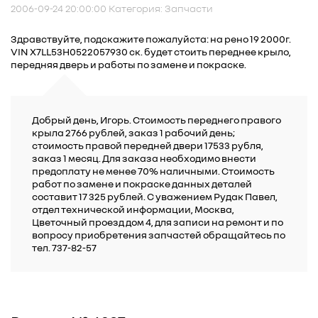
2006-09-24 20:00:00 Категория: Запчасти
Здравствуйте, подскажите пожалуйста: на рено 19 2000г.
VIN X7LL53H0522057930 ск. будет стоить переднее крыло,
передняя дверь и работы по замене и покраске.
Добрый день, Игорь. Стоимость переднего правого
крыла 2766 рублей, заказ 1 рабочий день;
стоимость правой передней двери 17533 рубля,
заказ 1 месяц. Для заказа необходимо внести
предоплату не менее 70% наличными. Стоимость
работ по замене и покраске данных деталей
составит 17 325 рублей. С уважением Рудак Павел,
отдел технической информации, Москва,
Цветочный проезд дом 4, для записи на ремонт и по
вопросу приобретения запчастей обращайтесь по
тел. 737-82-57