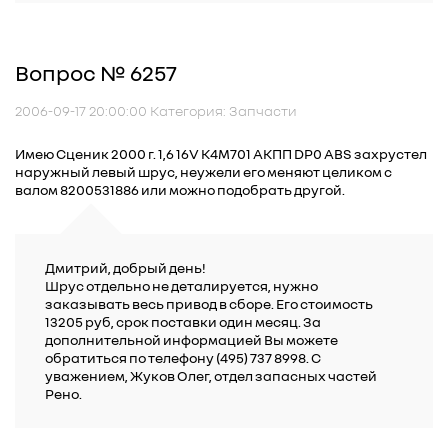
Вопрос № 6257
2006-09-17 20:00:00 Категория: Запчасти
Имею Сценик 2000 г. 1,6 16V K4M701 АКПП DP0 ABS захрустел
наружный левый шрус, неужели его меняют целиком с
валом 8200531886 или можно подобрать другой.
Дмитрий, добрый день!
Шрус отдельно не деталируется, нужно
заказывать весь привод в сборе. Его стоимость
13205 руб, срок поставки один месяц. За
дополнительной информацией Вы можете
обратиться по телефону (495) 737 8998. С
уважением, Жуков Олег, отдел запасных частей
Рено.