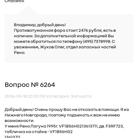
Спасибо.
Владимир, добрый день!
Противотуманная фара стоит 2476 рубля, есть в
наличии. За дополнительной информацией Вы
можете обратиться по телефону (495) 7378998. С
уважением, Жуков Олег, отдел запасных частей
Рено.
Вопрос № 6264
2006-09-18 20:00:00 Категория: Запчасти
Добрый день! Очень прошу Вас не отказать в помощи. Я из
Нижнего Новгорода, поэтому подъехать к вам не имею
возможности.
У меня Рено Лагуна 1995г. VF1B56H0213613711, дв. F3RF723,
табличка на стойке - VF1B56H02
13613711