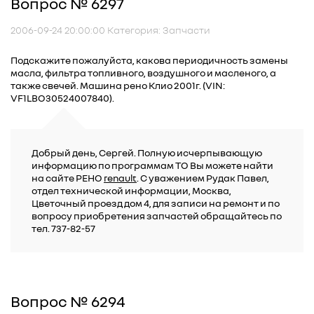
Вопрос № 6297
2006-09-24 20:00:00 Категория: Запчасти
Подскажите пожалуйста, какова периодичность замены
масла, фильтра топливного, воздушного и масленого, а
также свечей. Машина рено Клио 2001г. (VIN:
VF1LBO30524007840).
Добрый день, Сергей. Полную исчерпывающую
информацию по программам ТО Вы можете найти
на сайте РЕНО
renault
. С уважением Рудак Павел,
отдел технической информации, Москва,
Цветочный проезд дом 4, для записи на ремонт и по
вопросу приобретения запчастей обращайтесь по
тел. 737-82-57
Вопрос № 6294