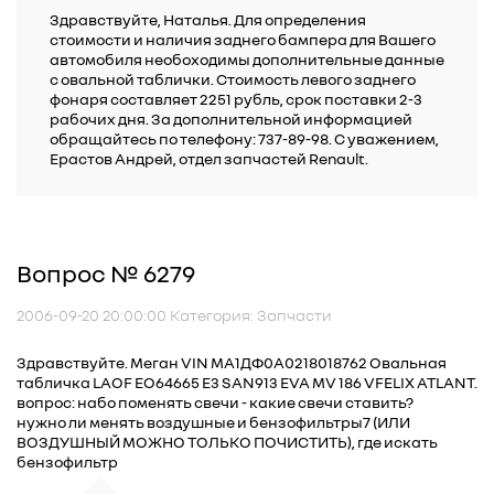
Здравствуйте, Наталья. Для определения
стоимости и наличия заднего бампера для Вашего
автомобиля необоходимы дополнительные данные
с овальной таблички. Стоимость левого заднего
фонаря составляет 2251 рубль, срок поставки 2-3
рабочих дня. За дополнительной информацией
обращайтесь по телефону: 737-89-98. С уважением,
Ерастов Андрей, отдел запчастей Renault.
Вопрос № 6279
2006-09-20 20:00:00 Категория: Запчасти
Здравствуйте. Меган VIN МА1ДФ0А0218018762 Овальная
табличка LAOF EO64665 E3 SAN913 EVA MV 186 VFELIX ATLANT.
вопрос: набо поменять свечи - какие свечи ставить?
нужно ли менять воздушные и бензофильтры7 (ИЛИ
ВОЗДУШНЫЙ МОЖНО ТОЛЬКО ПОЧИСТИТЬ), где искать
бензофильтр