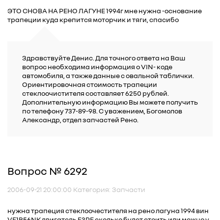
ЭТО СНОВА НА РЕНО ЛАГУНЕ 1994г мне нужна -основание
трапеции куда крепится моторчик и тяги, спасибо
Здравствуйте Денис. Для точного ответа на Ваш
вопрос необходима информация о VIN- коде
автомобиля, а также данные с овальной таблички.
Ориентировочная стоимость трапеции
стеклоочистителя составляет 6250 рублей.
Дополнительную информацию Вы можете получить
по телефону 737-89-98. С уважением, Богомолов
Александр, отдел запчастей Рено.
Вопрос № 6292
2006-09-21 20:00:00 Категория: Запчасти
нужна трапеция стеклоочестителя на рено лагуна 1994 вин
VF1B56NK двигатель F3RE сколько будет стоить или можно у