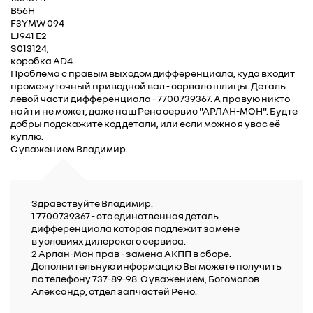
B56H
F3YMW 094
LJ941 E2
S013124,
коробка AD4.
Проблема с правым выходом дифференциала, куда входит
промежуточный приводной вал - сорвало шлицы. Деталь
левой части дифференциала - 7700739367. А правую никто
найти не может, даже наш Рено сервис "АРЛАН-МОН". Будте
добры подскажите код детали, или если можно я увас её
куплю.
С уважением Владимир.
Здравствуйте Владимир.
1 7700739367 - это единственная деталь
дифференциала которая подлежит замене
в условиях дилерского сервиса.
2 Арлан-Мон прав - замена АКПП в сборе.
Дополнительную информацию Вы можете получить
по телефону 737-89-98. С уважением, Богомолов
Александр, отдел запчастей Рено.