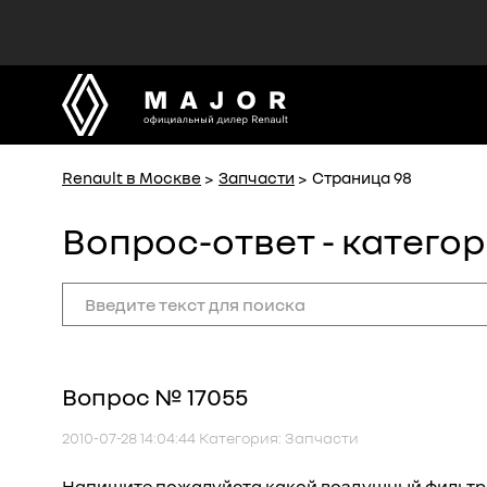
MAJOR
MAJOR
официальный дилер Renault
официальный дилер Renault
Renault в Москве
Запчасти
Страница 98
Вопрос-ответ - категор
Вопрос № 17055
2010-07-28 14:04:44 Категория: Запчасти
Напишите пожалуйста какой воздушный фильтр 