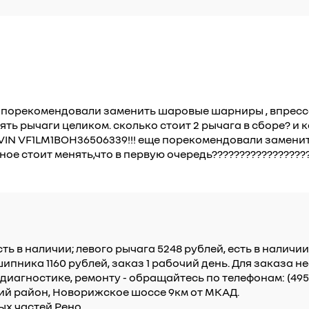
е порекомендовали заменить шаровые шарниры , впрессо
ть рычаги целиком. сколько стоит 2 рычага в сборе? и 
ой VIN VF1LM1BOH36506339!!! еще порекомендовали замени
е стоит менять,что в первую очередь?????????????????
ть в наличии; левого рычага 5248 рублей, есть в наличи
ипника 1160 рублей, заказ 1 рабочий день. Для заказа 
иагностике, ремонту - обращайтесь по телефонам: (495
ский район, Новорижское шоссе 9км от МКАД.
ых частей Рено.