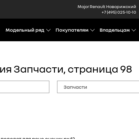
Major Renault Новорижский
+7 (495) 025-10-10
Модельный ряд
Покупателям
Владельцам
ия Запчасти, страница 98
пододет для рено сценик рх4?