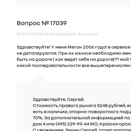
Вопрос № 17039
2010-07-27 06:49:03 Категория: Запчасти
Здравствуйте! У меня Меган 2006 года! в сервис
не деталируются. При их износе необходимо меня
быть на дороге ( как ведет себя на дороге)?? м
какой последовательности все вышеперечисленно
Здравствуйте, Сергей.
Стоимость правого рычага 5248 рублей, ес
есть в наличии; опорно-поворотного подш
70%. За дополнительной информацией по д
дом 4 или (495) 229-99-44 МО, Красногор
С уважением, Зенин Сергей, отдел запасн