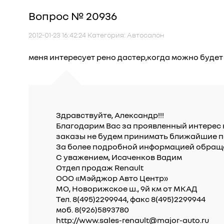
Вопрос № 20936
2012-01-23 16:42:24 Категория: Автосалон
меня интересует рено дастер,когда можно буде
Здравствуйте, Александр!!!
Благодарим Вас за проявленный интерес к
заказы не будем принимать ближайшие п
За более подробной информацией обращай
С уважением, Исаченков Вадим
Отдел продаж Renault
ООО «Мэйджор Авто Центр»
МО, Новорижское ш., 9й км от МКАД
Тел. 8(495)2299944, факс 8(495)2299944
моб. 8(926)5893780
http://www.sales-renault@major-auto.ru