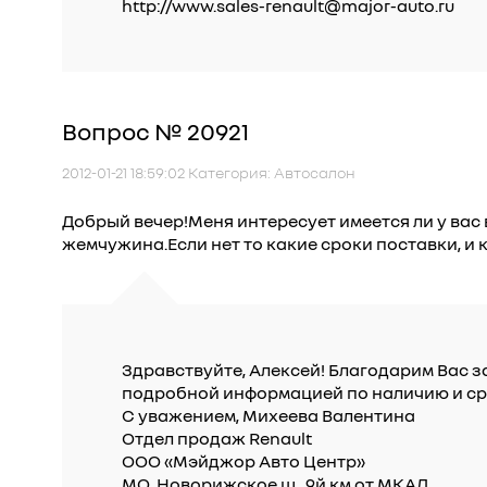
http://www.sales-renault@major-auto.ru
Вопрос № 20921
2012-01-21 18:59:02 Категория: Автосалон
Добрый вечер!Меня интересует имеется ли у вас
жемчужина.Если нет то какие сроки поставки, и 
Здравствуйте, Алексей! Благодарим Вас за
подробной информацией по наличию и ср
С уважением, Михеева Валентина
Отдел продаж Renault
ООО «Мэйджор Авто Центр»
МО, Новорижское ш., 9й км от МКАД