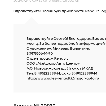
2012-01-24 07:09:32 Категория: Автосалон
Здравствуйте! Планирую приобрести Renault Log
Здравствуйте Сергей! Благодарим Вас за 
месяц. За более подробной информацией 
С уважением, Михеева Валентина
8(917)506-14-70
Отдел продаж Renault
ООО «Мэйджор Авто Центр»
МО, Новорижское ш., 9й км от МКАД
Тел. 8(495)2299944, факс 8(495)2299944
http://www.sales-renault@major-auto.ru
Вопрос № 20939