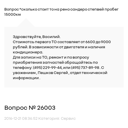
Вопрос *сколько стоит то на рено сандеро степвей пробег
15000км
Здравствуйте, Василий.
Стоимотсь первого ТО составляет от 6600 до 9000
рублей. В зависимости от двигателя и наличия
кондиционера.
Для записи на ТО, ремонт и по вопросу
приобретения запчастей обращайтесь по
телефону: (495) 229-99-44, или (495) 737-89-98 . C
уважением , Пешков Сергей , отдел технической
информации .
Вопрос № 26003
2016-12-21 08:36:52 Категория: Сервис