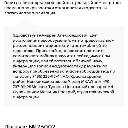
Горит датчик открытых дверей центральный замок кратко
временно закрывается и открывается что делать . И
заглючила сигнализация .
Здравствуйте Андрей Александрович. Для
исключения недоразумений, мы не предоставляем
рекомендации по диагностике автомобилей по
переписке. Приезжайте, после диагностики и
осмотра автомобиля получите необходимую Вам
информацию, или обратитесь к ближайшему
дилеру. Для записи на диагностику, ремонт и по
вопросу приобретения запчастей обращайтесь по
телефону: (495) 229-99-44 МО, Красногорский
район, Новорижское шоссе 9 км от МКАД или (495)
737-89-98 Москва, Тушино, Цветочный проезд дом 4.
С уважением Мельник Валерий, отдел технической
информации.
Вопрос № 26002