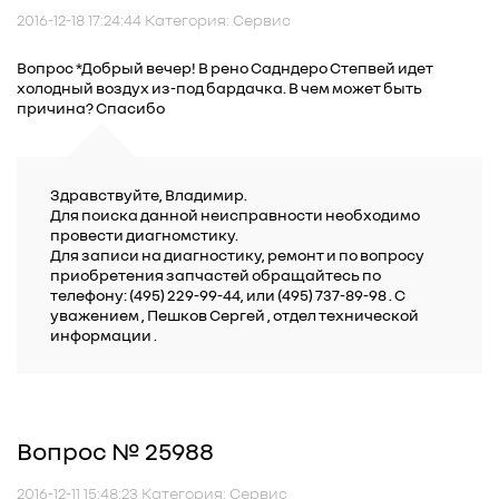
2016-12-18 17:24:44 Категория: Сервис
Вопрос *Добрый вечер! В рено Садндеро Степвей идет
холодный воздух из-под бардачка. В чем может быть
причина? Спасибо
Здравствуйте, Владимир.
Для поиска данной неисправности необходимо
провести диагномстику.
Для записи на диагностику, ремонт и по вопросу
приобретения запчастей обращайтесь по
телефону: (495) 229-99-44, или (495) 737-89-98 . C
уважением , Пешков Сергей , отдел технической
информации .
Вопрос № 25988
2016-12-11 15:48:23 Категория: Сервис