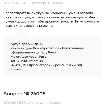
2016-12-30 19:47:03 Категория: Сервис
Здравствуйте я нахожусь в Витебске РБ у меня слетела
синхронизация , карты принимает но не заводится. Мне
нужен код доступа чтобы прописать карты. Вы мне можете
помочь? Рено флюенс 1.6 2011г.в
Артур, добрый день!
Рекомендуем Вам обратиться к ближайшему
официальному дилеру Рено.
Major-Auto Новая Рига
Tel: +7(495) 229-99-44
143420, МО, Красногорский район 9-й км, а\д
Балтия.
Вопрос № 26005
2016-12-25 11:37:46 Категория: Сервис