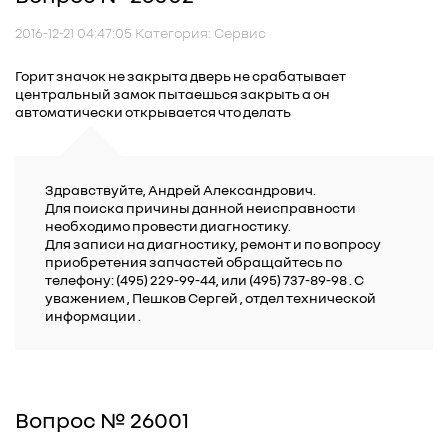
2016-12-21 04:47:05 Категория: Сервис
Горит значок не закрыта дверь не срабатывает
центральный замок пытаешься закрыть а он
автоматически открывается что делать
Здравствуйте, Андрей Александрович.
Для поиска причины данной неисправности
необходимо провести диагностику.
Для записи на диагностику, ремонт и по вопросу
приобретения запчастей обращайтесь по
телефону: (495) 229-99-44, или (495) 737-89-98 . C
уважением , Пешков Сергей , отдел технической
информации .
Вопрос № 26001