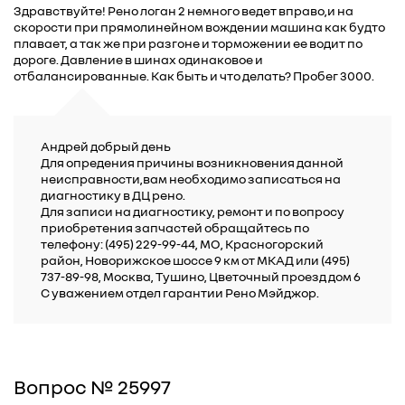
Здравствуйте! Рено логан 2 немного ведет вправо,и на
скорости при прямолинейном вождении машина как будто
плавает, а так же при разгоне и торможении ее водит по
дороге. Давление в шинах одинаковое и
отбалансированные. Как быть и что делать? Пробег 3000.
Андрей добрый день
Для опредения причины возникновения данной
неисправности,вам необходимо записаться на
диагностику в ДЦ рено.
Для записи на диагностику, ремонт и по вопросу
приобретения запчастей обращайтесь по
телефону: (495) 229-99-44, МО, Красногорский
район, Новорижское шоссе 9 км от МКАД или (495)
737-89-98, Москва, Тушино, Цветочный проезд дом 6
С уважением отдел гарантии Рено Мэйджор.
Вопрос № 25997