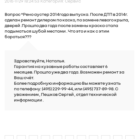
2016-11-29 18:24:53 Категория: Сервис
Вопрос *Рено аустер 2014года выпуска. После ДТП в 2014г.
сделан ремонт дилером по каско, по замене левого крыла,
дверей .Прошло два года после замены краска стала
подыматься шубой местами . Что это и как с этим
бороться???
Здравствуйте, Наталья.
Гарантия на кузовные работы составляет 6
месяцев. Прошло уже два года. Возможен ремонт за
Ваш счёт.
Более подробную информацию Вы можете узнать
по телефону: (495) 229-99-44, или (495) 737-89-98. C
уважением , Пешков Сергей , отдел технической
информации .