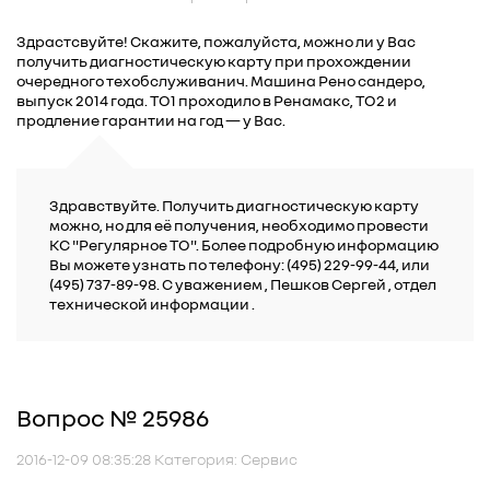
Здрастсвуйте! Скажите, пожалуйста, можно ли у Вас
получить диагностическую карту при прохождении
очередного техобслуживанич. Машина Рено сандеро,
выпуск 2014 года. ТО1 проходило в Ренамакс, ТО2 и
продление гарантии на год — у Вас.
Здравствуйте. Получить диагностическую карту
можно, но для её получения, необходимо провести
КС "Регулярное ТО". Более подробную информацию
Вы можете узнать по телефону: (495) 229-99-44, или
(495) 737-89-98. C уважением , Пешков Сергей , отдел
технической информации .
Вопрос № 25986
2016-12-09 08:35:28 Категория: Сервис