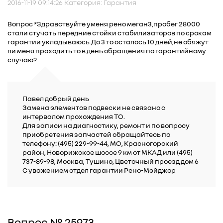
2016-11-19 09:14:26 Категория: Гарантия
Вопрос *Здравствуйте уменя рено меган3,пробег 28000
стали стучать передние стойки стабилизаторов по срокам
гарантии укладываюсь.До 3 то осталось 10 дней,не обяжут
ли меня проходить то в день обращения по гарантийному
случаю?
Павел добрый день
Замена элементов подвески не связано с
интервалом прохождения ТО.
Для записи на диагностику, ремонт и по вопросу
приобретения запчастей обращайтесь по
телефону: (495) 229-99-44, МО, Красногорский
район, Новорижское шоссе 9 км от МКАД или (495)
737-89-98, Москва, Тушино, Цветочный проезд дом 6
С уважением отдел гарантии Рено-Мэйджор
Вопрос № 25973