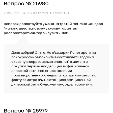
Вопрос № 25980
2016-11-22 10:48:59 Категория: Гарантия
Вопрос Здравствуйте,у меня на третий год Рено Сандера
*начала цвести,по всему кузову,гарантия
распростереться?год выпуска 2013г.
День добрый Ольга. На а\м марки Рено гарантия
лакокрасочное покрытие составляет 3 года (на
сквозную коррозию метала6 лет) с момента
покупки первым владельцем в официальной
дилеской сети. Решение о наличии
производственного недостатка принимается по
факту осмотра а\м на станциях официальной
дилерской сети. С уважением, отдел гарантии.
Вопрос № 25979