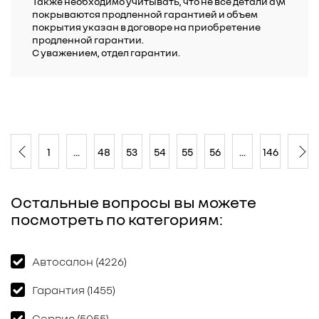
Также необходимо учитывать, что не все детали а\м
покрываются продленной гарантией и объем
покрытия указан в договоре на приобретение
продленной гарантии.
С уважением, отдел гарантии.
1
...
48
53
54
55
56
...
146
Остальные вопросы вы можете
посмотреть по категориям:
Автосалон (4226)
Гарантия (1455)
Сервис (5055)