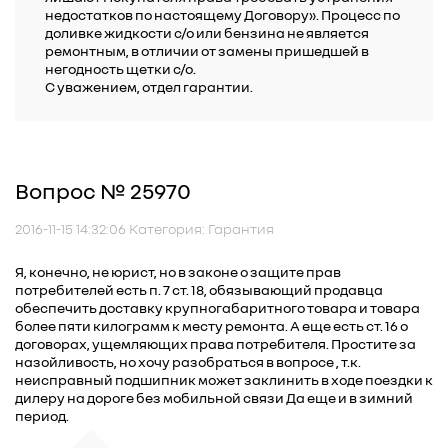
недостатков по настоящему Договору». Процесс по
доливке жидкости с/о или бензина не является
ремонтным, в отличии от замены пришедшей в
негодность щетки с/о.
С уважением, отдел гарантии.
Вопрос № 25970
2016-11-15 14:32:06 Категория: Гарантия
Я, конечно, не юрист, но в законе о защите прав
потребителей есть п. 7 ст. 18, обязывающий продавца
обеспечить доставку крупногабаритного товара и товара
более пяти килограмм к месту ремонта. А еще есть ст. 16 о
договорах, ущемляющих права потребителя. Простите за
назойливость, но хочу разобраться в вопросе , т.к.
неисправный подшипник может заклинить в ходе поездки к
дилеру на дороге без мобильной связи Да еще и в зимний
период.