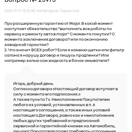
2016-11-17 13:21:40 Категория: Гарантия
Про расширенную гарантию от Major. В какой момент
наступает обязательство "выполнять все работы по
сервису и ремонту авто в major" С момента покупки? С
момента заключения договора? или по окончанию
заводской гарантии?
2. Что значит ВСЕХ работ? Если я заменю щетки или фильтр
салона я нарушу договор и лишусь продленки? Или
например залью сам жидкость в бачок омывателя?
Игорь, добрый день.
Согласно договора «Настоящий договор вступает в
силу с момента его подписания.»
А также пункта 7 «. Неисполнение Покупателем
любого из условий, установленных в п. 6
настоящего соглашения, а также иных условий
настоящего Договора, равно как и неисполнение
любых других требований и предписаний
сервисной и гарантийной книжек на Автомобиль,
лишают Покупателя права требовать устранения