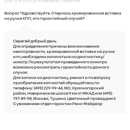
2016-12-15 21:53:20 Категория: Гарантия
Вопрос *Здравствуйте. Стерлась хромированная вставка
на ручке КПП, это гарантийный случай?
Cерегей добрый день.
Для определения причины возникновения
неисправности, хромированной вставки на ручке
кпп,необходимо записаться на диагностику/
осмотр.По результатам проведенного осмотра
возможно рассмотреть гарантийность данного
случая.
Для записи на диагностику, ремонт и по вопросу
приобретения запчастей обращайтесь по
телефону: (495) 229-99-44, МО, Красногорский
район, Новорижское шоссе 9 км от МКАД или (495)
737-89-98, Москва, Тушино, Цветочный проезд дом 6
С уважением отдел гарантии Рено-Мэйджор