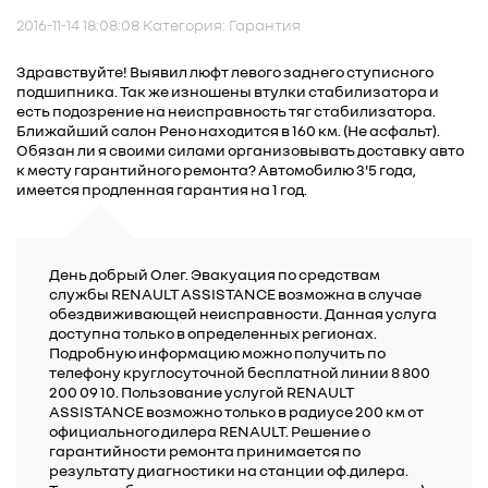
2016-11-14 18:08:08 Категория: Гарантия
Здравствуйте! Выявил люфт левого заднего ступисного
подшипника. Так же изношены втулки стабилизатора и
есть подозрение на неисправность тяг стабилизатора.
Ближайший салон Рено находится в 160 км. (Не асфальт).
Обязан ли я своими силами организовывать доставку авто
к месту гарантийного ремонта? Автомобилю 3'5 года,
имеется продленная гарантия на 1 год.
День добрый Олег. Эвакуация по средствам
службы RENAULT ASSISTANCE возможна в случае
обездвиживающей неисправности. Данная услуга
доступна только в определенных регионах.
Подробную информацию можно получить по
телефону круглосуточной бесплатной линии 8 800
200 09 10. Пользование услугой RENAULT
ASSISTANCE возможно только в радиусе 200 км от
официального дилера RENAULT. Решение о
гарантийности ремонта принимается по
результату диагностики на станции оф.дилера.