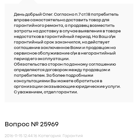
День добрый Олег. Согласно п.7 ст.18 потребитель
вправе самостоятельно доставить товар для
гарантийного ремонта, а продавец возместить
затраты на доставку в случае выявления в товаре
недостатков в гарантийный период. На Ваш а\м
гарантийный срок закончился, но действует
соглашение заключенное Вами и продавцом на
сервисное обслуживание а\м в негарантийный
период его эксплуатации.
Обязательства сторон по данному соглашению
определяются договором между продавцом и
потребителем. За более подробными
консультациями Вы можете обратиться в
организации оказывающие юридические услуги.
С уважением, отдел гарантии.
Вопрос № 25969
2016-11-15 12:44:16 Категория: Гарантия