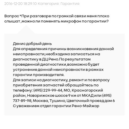
2016-12-20 18:29:10 Категория: Гарантия
Вопрос *При разговоре по громкой связи меня плохо
слышат ,можно ли поменять микрофон по гарантии?
Денис добрый день
Для определения причины возникновения данной
неисправности,необходимо записаться на
диагностику в ДЦ Рено.По результатам
проведенной диагностики,возможно будет
устранение данной неисправности в рамках
гарантии производителя.
Для записи на диагностику, ремонт и по вопросу
приобретения запчастей обращайтесь по
телефону: (495) 229-99-44, МО, Красногорский
район, Новорижское шоссе 9 км от МКАД или (495)
737-89-98, Москва, Тушино, Цветочный проезд дом 6
С уважением отдел гарантии Рено-Мэйжор