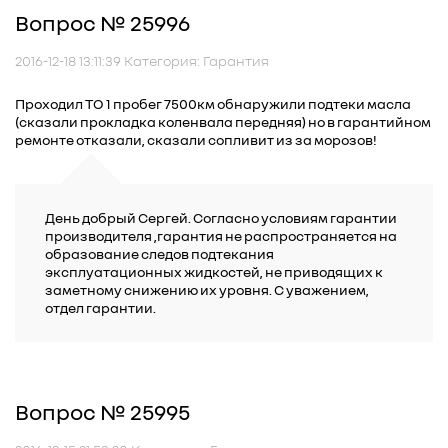
Вопрос № 25996
2016-12-18 13:11:39 Категория: Гарантия
Проходил ТО 1 пробег 7500км обнаружили подтеки масла
(сказали прокладка коленвала передняя) но в гарантийном
ремонте отказали, сказали сопливит из за морозов!
День добрый Сергей. Согласно условиям гарантии
производителя ,гарантия не распространяется на
образование следов подтекания
эксплуатационных жидкостей, не приводящих к
заметному снижению их уровня. С уважением,
отдел гарантии.
Вопрос № 25995