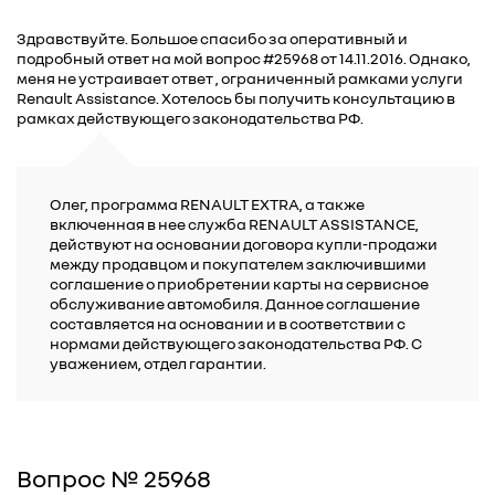
Здравствуйте. Большое спасибо за оперативный и
подробный ответ на мой вопрос #25968 от 14.11.2016. Однако,
меня не устраивает ответ , ограниченный рамками услуги
Renault Assistance. Хотелось бы получить консультацию в
рамках действующего законодательства РФ.
Олег, программа RENAULT EXTRA, а также
включенная в нее служба RENAULT ASSISTANCE,
действуют на основании договора купли-продажи
между продавцом и покупателем заключившими
соглашение о приобретении карты на сервисное
обслуживание автомобиля. Данное соглашение
составляется на основании и в соответствии с
нормами действующего законодательства РФ. С
уважением, отдел гарантии.
Вопрос № 25968