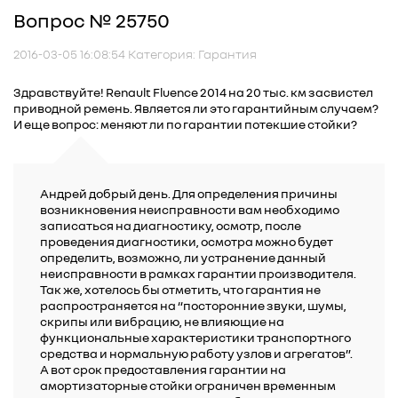
Вопрос № 25750
2016-03-05 16:08:54 Категория: Гарантия
Здравствуйте! Renault Fluence 2014 на 20 тыс. км засвистел
приводной ремень. Является ли это гарантийным случаем?
И еще вопрос: меняют ли по гарантии потекшие стойки?
Андрей добрый день. Для определения причины
возникновения неисправности вам необходимо
записаться на диагностику, осмотр, после
проведения диагностики, осмотра можно будет
определить, возможно, ли устранение данный
неисправности в рамках гарантии производителя.
Так же, хотелось бы отметить, что гарантия не
распространяется на “посторонние звуки, шумы,
скрипы или вибрацию, не влияющие на
функциональные характеристики транспортного
средства и нормальную работу узлов и агрегатов”.
А вот срок предоставления гарантии на
амортизаторные стойки ограничен временным