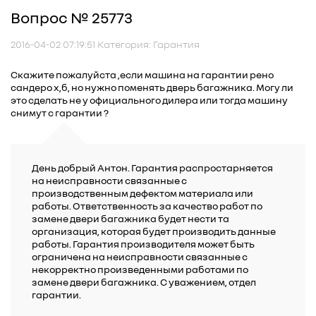
Вопрос № 25773
2016-04-02 07:19:51 Категория: Гарантия
Скажите пожалуйста ,если машина на гарантии рено
сандеро х,б, но нужно поменять дверь багажника. Могу ли
это сделать не у официального дилера или тогда машину
снимут с гарантии ?
День добрый Антон. Гарантия распростарняется
на неисправности связанные с
производственным дефектом материала или
работы. Ответственность за качество работ по
замене двери багажника будет нести та
организация, которая будет производить данные
работы. Гарантия производителя может быть
ограничена на неисправности связанные с
некорректно произведенными работами по
замене двери багажника. С уважением, отдел
гарантии.