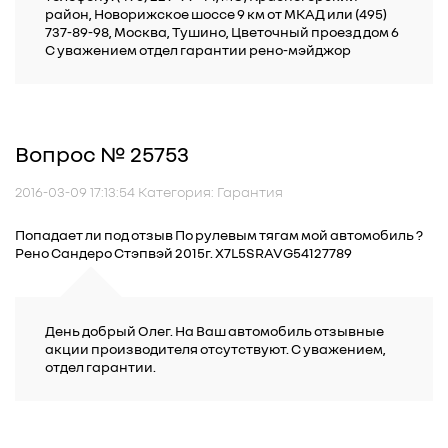
район, Новорижское шоссе 9 км от МКАД или (495)
737-89-98, Москва, Тушино, Цветочный проезд дом 6
С уважением отдел гарантии рено-мэйджор
Вопрос № 25753
2016-03-09 17:13:54 Категория: Гарантия
Попадает ли под отзыв По рулевым тягам мой автомобиль ?
Рено Сандеро Стэпвэй 2015г. X7L5SRAVG54127789
День добрый Олег. На Ваш автомобиль отзывные
акции производителя отсутствуют. С уважением,
отдел гарантии.