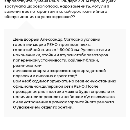
здравствуйте!! у меня Рено Сандеро 2 2014 года, на днях
застучала шаровая опора , надо заменить, могу ли я
заменить ее по гарантии и какой срок гоантийного
обслуживания на узлы подвески??
День добрый Александр. Согласно условий
гарантии марки РЕНО, прописанных в
гарантийной книжке "-50 000 км: Рулевые тяги и
наконечники, стойки и втулки стабилизаторов
поперечной устойчивости, сайлент-блоки,
резинометал-
лические опоры и шаровые шарниры деталей
подвески и силовых агрегатов;".
Вам необходимо подъехать на сервисную станцию
официальной дилерской сети РЕНО. После
проведения диагностики можно будет определить
наличие неисправности на Вашем а\м и возможно
ли ее устранение в рамках гарантийного ремонта.
С уважением, отдел гарантии.