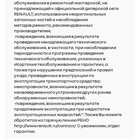
обслуживания в ремонтной мастерской, не
принадлежащей к официальной дилерской сети
RENAULT, использования неоригинальных
запасных частей и несоблюдения
методов ремонта, рекомендованных
производителем;
· повреждения, возникшие в результате
проведения ненадлежащего технического
обслуживания, в частности, при несоблюдении
периодичности и программы проведения
технического обслуживания, указанных в
«Карточке техобслуживания и гарантии», а
также при нарушении предписаний и правил
ухода, приведенных в инструкции по
эксплуатации транспортного средства;·
неисправности, возникшие в результате
несвоевременного устранения других ранее
обнаруженных неисправностей;
· повреждения, возникшие в результате
продолжения эксплуатации при недостатке
эксплуатационных жидкостей;". Также Вы можете
обратится на горячую линию РЕНО
http://www.renault.ru/contact/. С уважением, отдел
гарантии.