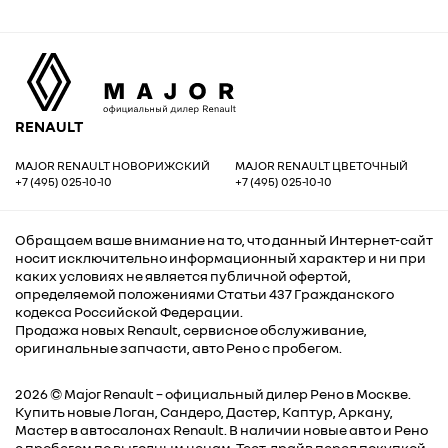
RENAULT
MAJOR RENAULT НОВОРИЖСКИЙ
MAJOR RENAULT ЦВЕТОЧНЫЙ
+7 (495) 025-10-10
+7 (495) 025-10-10
Обращаем ваше внимание на то, что данный Интернет-сайт
носит исключительно информационный характер и ни при
каких условиях не является публичной офертой,
определяемой положениями Статьи 437 Гражданского
кодекса Российской Федерации.
Продажа новых Renault, сервисное обслуживание,
оригинальные запчасти, авто Рено с пробегом.
2026 © Major
Renault
– официальный дилер Рено в Москве.
Купить новые Логан, Сандеро, Дастер, Каптур, Аркану,
Мастер в автосалонах Renault. В наличии новые авто и Рено
с пробегом по выгодным ценам. Тест-драйв перед покупкой,