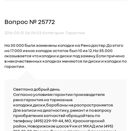
Вопрос № 25772
2016-03-31 06:09:03 Категория: Гарантия
На 30 000 были заменены колодки на Рено дастер.До этого
на 17.000 износ колодок остаток был 10 из 12.На 35.000
оказывается что колодки и диски под замену.Если причина
в некачественных колодках меняются ли диски и колодки по
гарантии.
Cветлана добрый день.
Согласно условиям гарантии производителя
рено:гарантия на тормозные
колодоки,диски,барабаны не распространяется.
Для записи на диагностику, ремонт и по вопросу
приобретения запчастей обращайтесь по
телефону: (495) 229-99-44, МО, Красногорский
район, Новорижское шоссе 9 км от МКАД или (495)