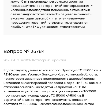
может быть произведено в рамках гарантии
производителя. Таке гарантией не покрывается - "•
косвенные последствия, понесенные клиентом в
связи с недостатком автомобиля (невозможность
эксплуатации автомобиля в течение времени
проведения гарантийного ремонта, упущенная
прибыль и т.д.).". С уважением, отдел гарантии.
Вопрос № 25784
2016-04-12 04:20:12 Категория: Гарантия
Здравствуйте, у меня такой вопрос. Проходил ТО1 15000 км. в
RENO центре г. Уральск Западно-Казахстанской области,
при котором выявилась неисправность шаровой опоры.
Заменили рычаг передней подвески. В гарантийной замене
отказали ссылаясь на то, что я не приехал на ТО по
истечению года. Хотя при прохождении нулевого ТО 7500
прописали дату следующего ТО 15000 +/- 500 км. В
сервисной книжке гарантия на элементы подвески
составляет 50000 км. Как ежегодное посещение центра