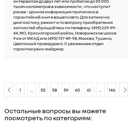
интервалом до двух лет или пробегом до 30 000
тысяч километров в зависимости , что наступит
ранее – данная информация прописана в
гарантийной книге вашего авто. Для записи на
диагностику, ремонт и по вопросу приобретения
запчастей обращайтесь по телефону: (495) 229-99-
44, МО, Красногорский район, Новорижское шоссе
9 км от МКАД или (495) 737-89-98, Москва, Тушино,
Цветочный проезд дом 6. С уважением отдел
гарантии рено-мэйджор.
1
...
53
58
59
60
61
...
146
Остальные вопросы вы можете
посмотреть по категориям: