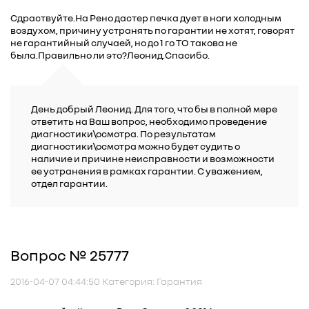
Сдраствуйте.На Рено дастер печка дует в ноги холодным
воздухом, причину устранять по гарантии не хотят, говорят
не гарантийный случаей, но до 1 го ТО такова не
была.Правильно ли это?Леонид.Спасибо.
День добрый Леонид. Для того, что бы в полной мере
ответить на Ваш вопрос, необходимо проведение
диагностики\осмотра. По результатам
диагностики\осмотра можно будет судить о
наличие и причине неисправности и возможности
ее устранения в рамках гарантии. С уважением,
отдел гарантии.
Вопрос № 25777
2016-04-07 04:44:50 Категория: Гарантия