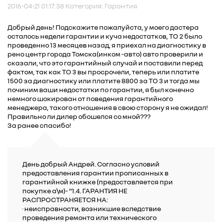
2016-04-21 01:17:38 Категория: Гарантия
Добрый день! Подскажите пожалуйста, у моего дастера
осталось недели гарантии и куча недостатков, ТО 2 было
проведенно 13 месяцев назад, я приехал на диагностику в
рено центр города Томска(инком -авто) авто проверили и
сказали, что это гарантийный случай и поставили перед
фактом, так как ТО 3 вы просрочели, теперь или платите
1500 за диагностику или платите 8800 за ТО 3 и тогда мы
починим ваши недостатки по гарантии, я был конечно
немного шокирован от поведения гарантийного
менеджера, такого отношения в свою сторону я не ожидал!
Правильно ли дилер обошелся со мной???
За ранее спасибо!
День добрый Андрей. Согласно условий
предоставления гарантии прописанных в
гарантийной книжке (предоставляется при
покупке а\м)- "1.4. ГАРАНТИЯ НЕ
РАСПРОСТРАНЯЕТСЯ НА:
· неисправности, возникшие вследствие
проведения ремонта или технического