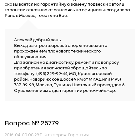
сказывается на гарантийную замену подвески авто? В
гарантии отказывают ссылаясь на официального дилера
Рено в Москве, то есть на Вас.
Алексей добрый день.
Выход из строя шаровой опоры не связан с
прохождением планового технического
обслуживания.
Для записи на диагностику, ремонт и по вопросу
приобретения запчастей обращайтесь по
телефону: (495) 229-99-44, МО, Красногорский
район, Новорижское шоссе 9 км от МКАД или (495)
737-89-98, Москва, Тушино, Цветочный проезд дом 6
С уваженением отдел гарантии рено-мэйджор.
Вопрос № 25779
2016-04-09 08:28:11 Категория: Гарантия