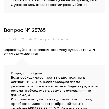
737-89-98, Москва, Тушино, Цветочный проезд дом 6
С уважаением отдел гарантии рено-мэйджор.
Вопрос № 25765
2016-03-23 12:43:46 Категория: Гарантия
Здравствуйте, а попадаю я на замену рулевых тяг WIN
X7L5SRATG54008398
Игорь добрый день
Вам необходимо записать на диагностику в
ближайший ДЦ Рено для проверки а/м,по
результатам проверки возможно будет определить
есть ли необходимость в замене рулевых тяг на
данном а/м.
Для записи на диагностику, ремонт и по вопросу
приобретения запчастей обращайтесь по
телефону: (495) 229-99-44, МО, Красногорский