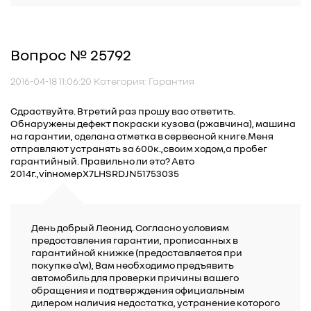
Вопрос № 25792
2016-04-18 11:06:20 Категория: Гарантия
Сдраствуйте. Втретий раз прошу вас ответить.
Обнаружены дефект покраски кузова (ржавчина), машина
на гарантии, сделана отметка в сервесной книге.Меня
отправляют устранять за 600к.,своим ходом,а пробег
гарантийный. Правильно ли это? Авто
2014г.,vinномерX7LHSRDJN51753035
День добрый Леонид. Согласно условиям
предоставления гарантии, прописанных в
гарантийной книжке (предоставляется при
покупке а\м), Вам необходимо предъявить
автомобиль для проверки причины вашего
обращения и подтверждения официальным
дилером наличия недостатка, устранение которого