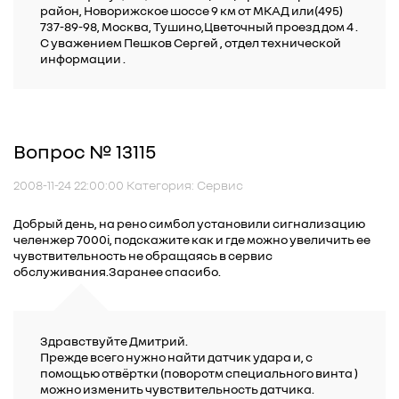
район, Новорижское шоссе 9 км от МКАД или(495)
737-89-98, Москва, Тушино,Цветочный проезд дом 4 .
C уважением Пешков Сергей , отдел технической
информации .
Вопрос № 13115
2008-11-24 22:00:00 Категория: Сервис
Добрый день, на рено симбол установили сигнализацию
челенжер 7000i, подскажите как и где можно увеличить ее
чувствительность не обращаясь в сервис
обслуживания.Заранее спасибо.
Здравствуйте Дмитрий.
Прежде всего нужно найти датчик удара и, с
помощью отвёртки (поворотм специального винта )
можно изменить чувствительность датчика.