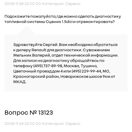
2008-11-28 22:00:00 Категория: Сервис
Подскажите пожалуйста,где можно сделать диагностику
топливной системы Сценик 1.5dci и отремонтировать?
Здравствуйте Сергей. Вам необходимо обратиться
к дилеру Renault для диагностики. С уважением
Мельник Валерий, отдел технической информации.
Для записи на диагностику обращайтесь по
телефону (495) 737-89-98, Москва, Тушино,
Цветочный проезд дом 4 или (495) 229-99-44, МО,
Красногорский район, Новорижское шоссе 9км от
МКАД.
Вопрос № 13123
2008-11-24 22:00:00 Категория: Сервис