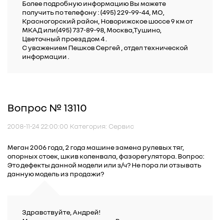
Более подробную информацию Вы можете
получить по телефону : (495) 229-99-44, МО,
Красногорский район, Новорижское шоссе 9 км от
МКАД или(495) 737-89-98, Москва,Тушино,
Цветочный проезд дом 4 .
C уважением Пешков Сергей , отдел технической
информации .
Вопрос № 13110
2008-11-24 22:00:00 Категория: Сервис
Меган 2006 года, 2 года машине замена рулевых тяг,
опорных стоек, шкив коленвала, фазорегулятора. Вопрос:
Это дефекты данной модели или з/ч? Не пора ли отзывать
данную модель из продажи?
Здравствуйте, Андрей!