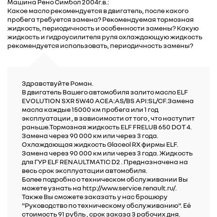
Машина Рено Симбол 2004г.в.:
Какое масло рекомендуется в двигатель, после какого
пробега требуется замена? Рекомендуемая тормозная
жидкость, периодичность и особенности замены? Какую
жидкость и гидроусилителя руля охлаждающую жидкость
рекомендуется использовать, периодичность замены?
Здравствуйте Роман.
В двигатель Вашего автомобиля залито масло ELF
EVOLUTION SXR 5W40 ACEA:AS/BS API:SL/CF.Замена
масла каждые 15000 км пробега или 1 год
эксплуатации , в зависимости от того , что наступит
раньше.Тормозная жидкость ELF FRELUB 650 DOT 4.
Замена через 90 000 км или через 3 года.
Охлаждающая жидкость Glaceol RX фирмы ELF.
Замена через 90 000 км или через 3 года. Жидкость
для ГУР ELF RENAULTMATIC D2 . Предназначена на
весь срок эксплуатации автомобиля.
Более подробно о техническом обслуживании Вы
можете узнать на http://www.service.renault.ru/.
Также Вы сможете заказать у нас брошюру
"Руководство по техническому обслуживанию". Её
стоимость 91 рубль , срок заказа 3 рабочих дня.