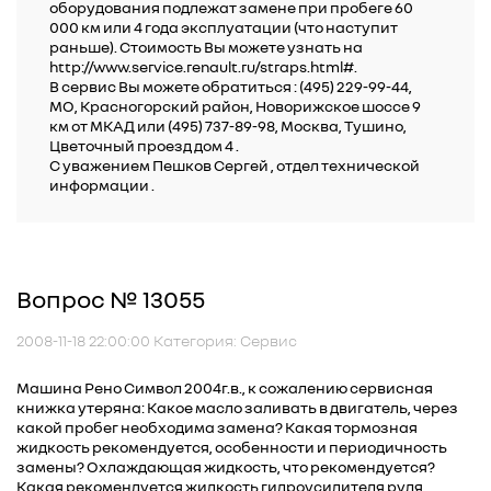
оборудования подлежат замене при пробеге 60
000 км или 4 года эксплуатации (что наступит
раньше). Стоимость Вы можете узнать на
http://www.service.renault.ru/straps.html#.
В сервис Вы можете обратиться : (495) 229-99-44,
МО, Красногорский район, Новорижское шоссе 9
км от МКАД или (495) 737-89-98, Москва, Тушино,
Цветочный проезд дом 4 .
C уважением Пешков Сергей , отдел технической
информации .
Вопрос № 13055
2008-11-18 22:00:00 Категория: Сервис
Машина Рено Символ 2004г.в., к сожалению сервисная
книжка утеряна: Какое масло заливать в двигатель, через
какой пробег необходима замена? Какая тормозная
жидкость рекомендуется, особенности и периодичность
замены? Охлаждающая жидкость, что рекомендуется?
Какая рекомендуется жидкость гидроусилителя руля,