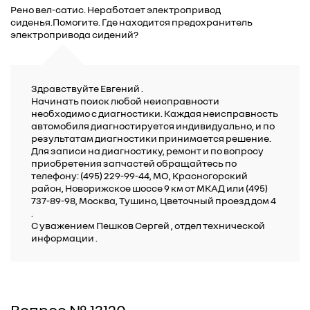
Рено вел-сатис. Неработает электропривод
сиденья.Помогите. Где находится предохранитель
электропривода сидений?
Здравствуйте Евгений .
Начинать поиск любой неисправности
необходимо с диагностики. Каждая неисправность
автомобиля диагностируется индивидуально, и по
результатам диагностики принимается решение.
Для записи на диагностику, ремонт и по вопросу
приобретения запчастей обращайтесь по
телефону: (495) 229-99-44, МО, Красногорский
район, Новорижское шоссе 9 км от МКАД или (495)
737-89-98, Москва, Тушино, Цветочный проезд дом 4
.
C уважением Пешков Сергей , отдел технической
информации .
Вопрос № 13120