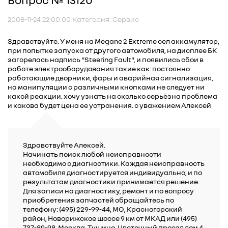
2008-11-24 22:00:00 Категория: Сервис
Здравствуйте. У меня на Megane 2 Extreme сел аккамулятор,
при попытке запуска от другого автомобиля, на дисплее БК
загорелась надпись "Steering Fault", и появились сбои в
работе электрооборудования такие как: постоянно
работающие дворники, фары и аварийная сигнализация,
на манипуляции с различными кнопками не следует ни
какой реакции. хочу узнать на сколько серьёзна проблема
и какова будет цена ее устранения. с уважением Алексей
Здравствуйте Алексей.
Начинать поиск любой неисправности
необходимо с диагностики. Каждая неисправность
автомобиля диагностируется индивидуально, и по
результатам диагностики принимается решение.
Для записи на диагностику, ремонт и по вопросу
приобретения запчастей обращайтесь по
телефону: (495) 229-99-44, МО, Красногорский
район, Новорижское шоссе 9 км от МКАД или (495)
737-89-98, Москва, Тушино, Цветочный проезд дом 4