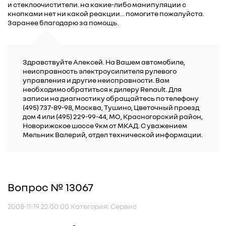
и стеклоочистители. на какие-либо манипуляции с
кнопками нет ни какой реакции... помогите пожалуйста.
Заранее благодарю за помощь.
Здравствуйте Алексей. На Вашем автомобиле,
неисправность электроусилителя рулевого
управления и другие неисправности. Вам
необходимо обратиться к дилеру Renault. Для
записи на диагностику обращайтесь по телефону
(495) 737-89-98, Москва, Тушино, Цветочный проезд
дом 4 или (495) 229-99-44, МО, Красногорский район,
Новорижское шоссе 9км от МКАД. С уважением
Мельник Валерий, отдел технической информации.
Вопрос № 13067
2008-11-19 22:00:00 Категория: Сервис