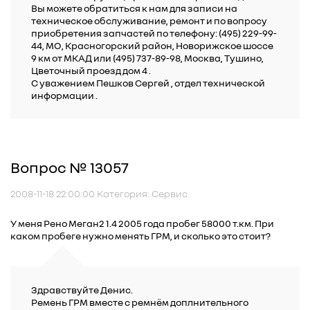
Вы можете обратиться к нам для записи на
техническое обслуживание, ремонт и по вопросу
приобретения запчастей по телефону: (495) 229-99-
44, МО, Красногорский район, Новорижское шоссе
9 км от МКАД или (495) 737-89-98, Москва, Тушино,
Цветочный проезд дом 4 .
C уважением Пешков Сергей , отдел технической
информации .
Вопрос № 13057
2008-11-18 22:00:00 Категория: Сервис
У меня Рено Меган2 1.4 2005 года пробег 58000 т.км. При
каком пробеге нужно менять ГРМ, и сколько это стоит?
Здравствуйте Денис.
Ремень ГРМ вместе с ремнём доплнительного