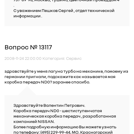
.
C уважением Пешков Сергей , отдел технической
информации .
Вопрос № 13117
2008-11-24 22:00:00 Категория: Сервис
здравствуйте у меня лагуна турбо на механике, помоему из
германии пригнали, подскажите как называется моя
коробка передач ND0? заранее спасибо.
Здравствуйте Валентин Петрович.
Коробка передач ND0 - шестиступенчатая
механическая коробка передач , разработанная
компанией NISSAN.
Более подробную информацию Вы можете узнать
по телефону: (495) 229-99-44, МО, Красногорский