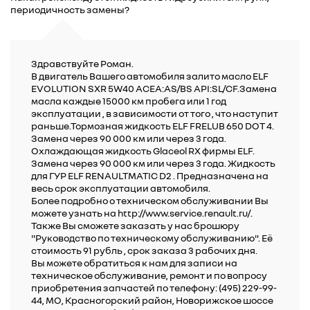
периодичность замены?
Здравствуйте Роман.
В двигатель Вашего автомобиля залито масло ELF
EVOLUTION SXR 5W40 ACEA:AS/BS API:SL/CF.Замена
масла каждые 15000 км пробега или 1 год
эксплуатации , в зависимости от того , что наступит
раньше.Тормозная жидкость ELF FRELUB 650 DOT 4.
Замена через 90 000 км или через 3 года.
Охлаждающая жидкость Glaceol RX фирмы ELF.
Замена через 90 000 км или через 3 года. Жидкость
для ГУР ELF RENAULTMATIC D2 . Предназначена на
весь срок эксплуатации автомобиля.
Более подробно о техническом обслуживании Вы
можете узнать на http://www.service.renault.ru/.
Также Вы сможете заказать у нас брошюру
"Руководство по техническому обслуживанию". Её
стоимость 91 рубль , срок заказа 3 рабочих дня.
Вы можете обратиться к нам для записи на
техническое обслуживание, ремонт и по вопросу
приобретения запчастей по телефону: (495) 229-99-
44, МО, Красногорский район, Новорижское шоссе