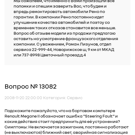
Мы сожалеем, что именно с Вами произошли все
поломки и спешим заверить Вас, что будем и
впредь ремонтировать автомобили Рено по
гарантии. В компании Рено постоянно идет
улучшение качества автомобилей и поэтоу со
временем таких отказов становится все меньше.
Вопрос об отзыве модели из продажи предлагаю
оставить на усмотрение французского отделения
компании. С уважением, Роман Лизунов, отдел
сервиса 22-999-44, Новорижское ш, 9 км от МКАД
или 737-8998 Цветочный проезд д.4
Вопрос № 13082
2008-11-20 22:00:00 Категория: Сервис
Подскажите пожалуйста, что на бортовом компьтере
Renault Megane II обозначает ошибка "Steering Fault" и
какие действия стоит предпринить для её устранения?
Симптомы: Не включается зажигание, постоянно работают
(не выключаются) ближний свет, аварийная сигнализация